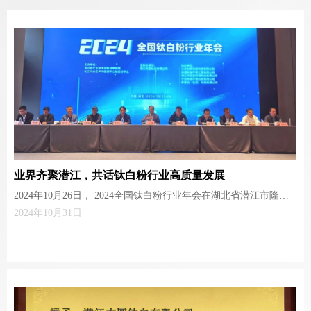
业界齐聚潜江，共话钛白粉行业高质量发展
2024年10月26日， 2024全国钛白粉行业年会在湖北省潜江市隆重
召开。本次会议由钛白粉产业技术创新战略联盟、化工行业生产力
2024年10月31日
促进中心钛白粉分中心主办，潜江方圆钛白有限公司主协办。中国
石化联合会党委常委、副会长孙伟善、钛白粉产业技术创新战略联
盟秘书长毕胜、潜江市政协主席黎喜斌、副市长赵曜、武汉青江化
工集团股份有限公司董事长张恒明、青化集团兼潜江方圆钛白有限
公司总经理毛明以及来自全国钛白粉行业专家学者、企业家、行业