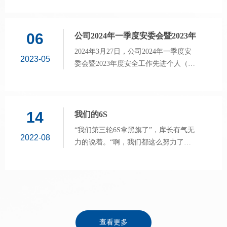
06
公司2024年一季度安委会暨2023年
度安全工作先进个人（班组）表彰
2024年3月27日，公司2024年一季度安
2023-05
大会隆重召开
委会暨2023年度安全工作先进个人（班
组）表彰大会在集控中心三楼多媒体会
议室召开。公司安委会成员及各车间部
门负责人、各班（工段）长和员工代表
共144人参加会议。
14
我们的6S
“我们第三轮6S拿黑旗了”，库长有气无
2022-08
力的说着。“啊，我们都这么努力了，
怎么还拿黑旗了？”“哎，我们都快累死
了”。大家顿时都像霜打的茄子。有抱
怨身、有叹息声，但更多的是无奈和心
酸。
查看更多