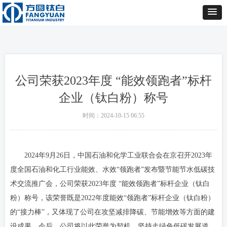
公司荣获2023年度 “能效领跑者”标杆
企业（钛白粉）称号
时间：
2024-10-15
06:55
2024年9月26日，中国石油和化学工业联合会在京召开2023年
度全国石油和化工行业能效、水效“领跑者”发布暨节能节水低碳技
术交流推广会，公司荣获2023年度 “能效领跑者”标杆企业（钛白
粉）称号，该荣誉既是2022年度能效“领跑者”标杆企业（钛白粉）
的“接力棒”，又体现了公司在攻坚减排降碳、节能增效等方面的建
设成果。今后，公司将以此荣誉为契机，坚持走绿色低碳发展道