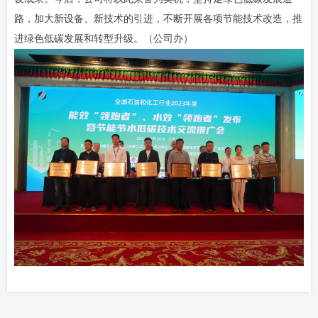
路，加大新设备、新技术的引进，不断开展各项节能技术改造，推
进绿色低碳发展和转型升级。（公司办）